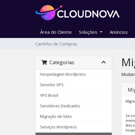
Área do Cliente
Soluções
Anúncios
Carrinho de Compras
Mi
Categorias
Mudand
Hospedagem Wordpress
Servidor VPS
Mi
VPS Brasil
Migra
Servidores Dedicados
Se vo
Migração de Sites
mensa
Nós v
Serviços Wordpress
hosp