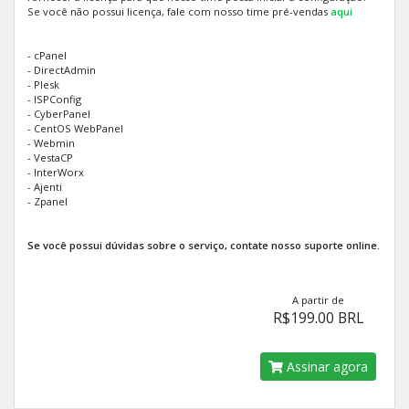
Se você não possui licença, fale com nosso time pré-vendas
aqui
- cPanel
- DirectAdmin
- Plesk
- ISPConfig
- CyberPanel
- CentOS WebPanel
- Webmin
- VestaCP
- InterWorx
- Ajenti
- Zpanel
Se você possui dúvidas sobre o serviço, contate nosso suporte online.
A partir de
R$199.00 BRL
Assinar agora